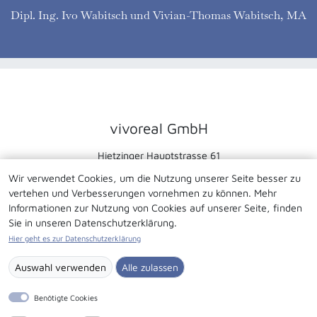
Dipl. Ing. Ivo Wabitsch und Vivian-Thomas Wabitsch, MA
vivoreal GmbH
Hietzinger Hauptstrasse 61
1130 Wien
Wir verwendet Cookies, um die Nutzung unserer Seite besser zu
vertehen und Verbesserungen vornehmen zu können. Mehr
+43 664 855 47 31
Informationen zur Nutzung von Cookies auf unserer Seite, finden
(Fax) +43 1 315 46 04 16
Sie in unseren Datenschutzerklärung.
office@vivoreal.at
Hier geht es zur Datenschutzerklärung
Auswahl verwenden
Alle zulassen
|
|
©
vivoreal GmbH
Impressum
Datenschutz
Benötigte Cookies
2026