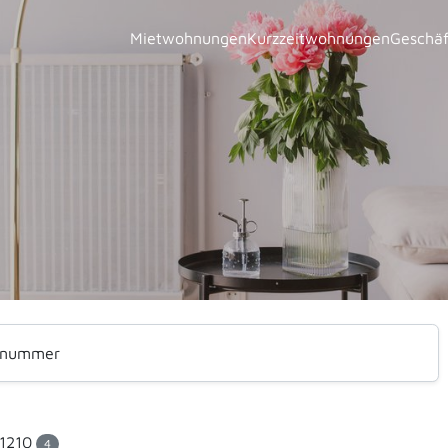
Mietwohnungen
Kurzzeitwohnungen
Geschäf
ktnummer
1210
4