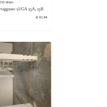
210 Wien
ytaggasse 25/GA 23A, 23B
€
61,44