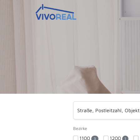
Straße, Postleitzahl, Obje
Bezirke
1100
1200
3
1