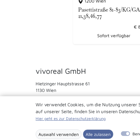
1200 Wien
Pasettistraße 81-83/KG/GA
21,38,46,77
€
Sofort verfügbar
vivoreal GmbH
Hietzinger Hauptstrasse 61
1130 Wien
+43 664 855 47 31
Wir verwendet Cookies, um die Nutzung unserer 
(Fax) +43 1 315 46 04 16
auf unserer Seite, finden Sie in unseren Datensch
office@vivoreal.at
Hier geht es zur Datenschutzerklärung
Ben
Auswahl verwenden
Alle zulassen