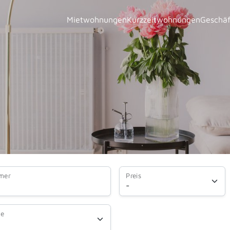
Mietwohnungen
Kurzzeitwohnungen
Geschäf
mmer
Preis
ie