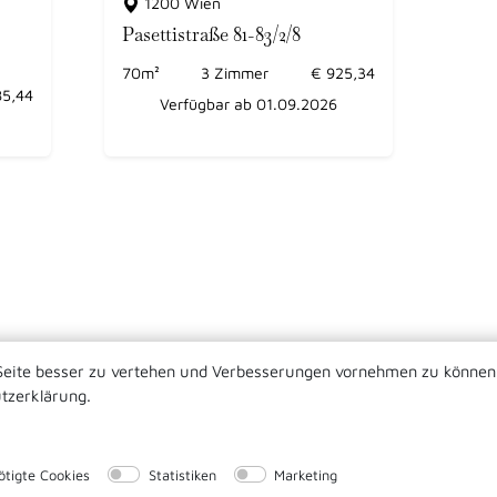
1200 Wien
Pasettistraße 81-83/2/8
70
m²
3
Zimmer
€
925,34
85,44
Verfügbar ab 01.09.2026
Seite besser zu vertehen und Verbesserungen vornehmen zu können
utzerklärung.
|
|
©
vivoreal GmbH
Impressum
Datenschutz
2026
ötigte Cookies
Statistiken
Marketing